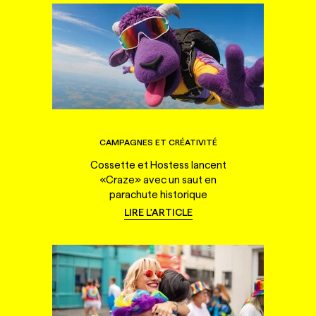
CAMPAGNES ET CRÉATIVITÉ
Cossette et Hostess lancent
«Craze» avec un saut en
parachute historique
LIRE L'ARTICLE