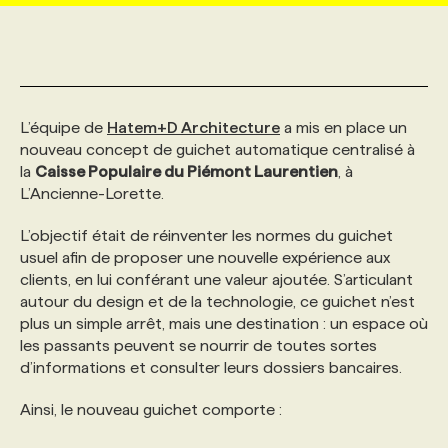
MARKETING ET COMMUNICATION
NOUVEAUX MANDATS
AFFICHEZ UN POSTE / TARIFS
CANDIDAT
BULLETIN RECRUTEMENT
NOS CONFÉRENCES
FORMATIONS
WEB & MÉDIAS SOCIAUX
VOIR LES OFFRES
AFFAIRES DE L'INDUSTRIE
CONSULTER LA CVTHÈQUE
INFOLETTRE PUBLICITÉ
FAQ
NOS FORMATIONS EN LIGNE
CHASSE DE TÊTE
L’équipe de
Hatem+D Architecture
a mis en place un
nouveau concept de guichet automatique centralisé à
la
Caisse Populaire du Piémont Laurentien
, à
MARKETING DURABLE
PROFIL CANDIDAT
INITIATIVES NUMÉRIQUES
PROFIL ENTREPRISE
ANNONCEZ AVEC NOUS
ANNONCEZ AVEC NOUS
NOS PARCOURS DE FORMATIONS
SERVICE DE CHASSE DE TÊTE
L’Ancienne-Lorette.
L’objectif était de réinventer les normes du guichet
GEO/SEO
PRIX ET DISTINCTIONS
FAQ
FORMATIONS PERSONNALISÉES
NOS TARIFS
usuel afin de proposer une nouvelle expérience aux
clients, en lui conférant une valeur ajoutée. S’articulant
autour du design et de la technologie, ce guichet n’est
ÉVÉNEMENTIEL
TENDANCES
ANNONCEZ AVEC NOUS
NOS FORMATEUR‧RICES
NOS EXPERTISES
plus un simple arrêt, mais une destination : un espace où
les passants peuvent se nourrir de toutes sortes
d’informations et consulter leurs dossiers bancaires.
NOS AUTEUR‧RICES
POURQUOI CHOISIR NOS FORMATIONS
FAQ
Ainsi, le nouveau guichet comporte :
NOS TARIFS
ANNONCEZ AVEC NOUS