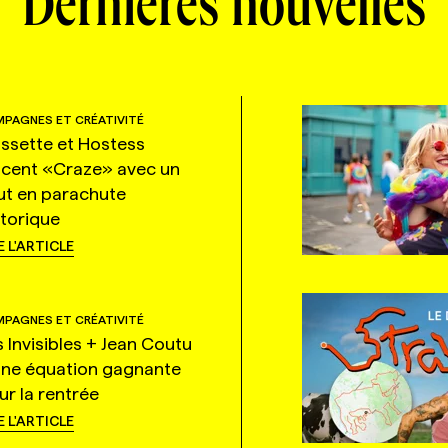
Dernières nouvelles
PAGNES ET CRÉATIVITÉ
ssette et Hostess
ncent «Craze» avec un
ut en parachute
storique
E L'ARTICLE
PAGNES ET CRÉATIVITÉ
s Invisibles + Jean Coutu
une équation gagnante
ur la rentrée
E L'ARTICLE