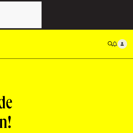
de
n!