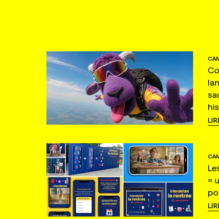
CAM
Co
la
sa
hi
LIR
CAM
Le
= 
po
LIR