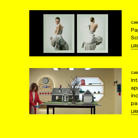
CAM
Pa
Sc
LIR
CAM
In
ap
in
pas
LIR