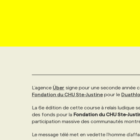
NOUVEAU!
RESSOURCES HUMAINES
NOMINATIONS
ANNONCEZ AVEC NOUS
BULLETIN FORMATION
EMPLOYEUR
CONFÉRENCES
MARKETING ET COMMUNICATION
NOUVEAUX MANDATS
AFFICHEZ UN POSTE / TARIFS
CANDIDAT
BULLETIN RECRUTEMENT
NOS CONFÉRENCES
FORMATIONS
WEB & MÉDIAS SOCIAUX
VOIR LES OFFRES
AFFAIRES DE L'INDUSTRIE
CONSULTER LA CVTHÈQUE
INFOLETTRE PUBLICITÉ
FAQ
NOS FORMATIONS EN LIGNE
CHASSE DE TÊTE
MARKETING DURABLE
PROFIL CANDIDAT
INITIATIVES NUMÉRIQUES
PROFIL ENTREPRISE
ANNONCEZ AVEC NOUS
ANNONCEZ AVEC NOUS
NOS PARCOURS DE FORMATIONS
SERVICE DE CHASSE DE TÊTE
L’agence
Über
signe pour une seconde année cons
GEO/SEO
PRIX ET DISTINCTIONS
FAQ
FORMATIONS PERSONNALISÉES
NOS TARIFS
Fondation du CHU Ste-Justine
pour le
Duathlo
ÉVÉNEMENTIEL
La 6e édition de cette course à relais ludique se
TENDANCES
ANNONCEZ AVEC NOUS
NOS FORMATEUR‧RICES
NOS EXPERTISES
des fonds pour la
Fondation du CHU Ste-Justi
participation massive des communautés montréal
NOS AUTEUR‧RICES
POURQUOI CHOISIR NOS FORMATIONS
FAQ
Le message télé met en vedette l’homme d’affa