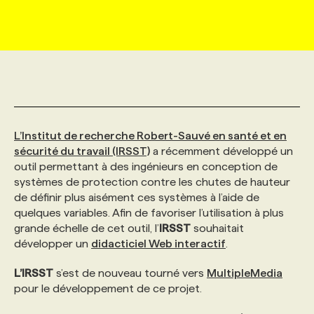
MARKETING ET COMMUNICATION
NOUVEAUX MANDATS
AFFICHEZ UN POSTE / TARIFS
CANDIDAT
BULLETIN RECRUTEMENT
NOS CONFÉRENCES
FORMATIONS
WEB & MÉDIAS SOCIAUX
VOIR LES OFFRES
AFFAIRES DE L'INDUSTRIE
CONSULTER LA CVTHÈQUE
INFOLETTRE PUBLICITÉ
FAQ
NOS FORMATIONS EN LIGNE
CHASSE DE TÊTE
MARKETING DURABLE
PROFIL CANDIDAT
INITIATIVES NUMÉRIQUES
PROFIL ENTREPRISE
ANNONCEZ AVEC NOUS
ANNONCEZ AVEC NOUS
NOS PARCOURS DE FORMATIONS
SERVICE DE CHASSE DE TÊTE
L’Institut de recherche Robert-Sauvé en santé et en
sécurité du travail (IRSST)
a récemment développé un
outil permettant à des ingénieurs en conception de
GEO/SEO
PRIX ET DISTINCTIONS
FAQ
FORMATIONS PERSONNALISÉES
NOS TARIFS
systèmes de protection contre les chutes de hauteur
de définir plus aisément ces systèmes à l’aide de
quelques variables. Afin de favoriser l’utilisation à plus
ÉVÉNEMENTIEL
TENDANCES
ANNONCEZ AVEC NOUS
NOS FORMATEUR‧RICES
NOS EXPERTISES
grande échelle de cet outil, l’
IRSST
souhaitait
développer un
didacticiel Web interactif
.
NOS AUTEUR‧RICES
POURQUOI CHOISIR NOS FORMATIONS
FAQ
L’IRSST
s’est de nouveau tourné vers
MultipleMedia
pour le développement de ce projet.
NOS TARIFS
ANNONCEZ AVEC NOUS