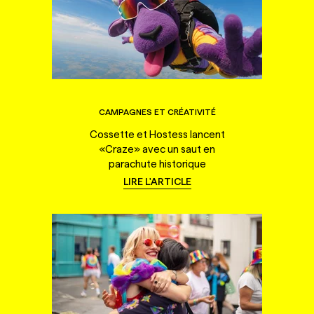
CAMPAGNES ET CRÉATIVITÉ
Cossette et Hostess lancent
«Craze» avec un saut en
parachute historique
LIRE L'ARTICLE