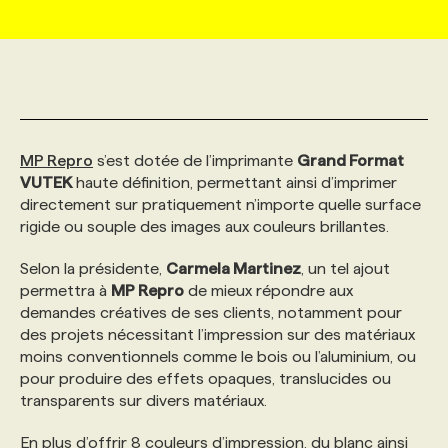
MARKETING ET COMMUNICATION
NOUVEAUX MANDATS
AFFICHEZ UN POSTE / TARIFS
CANDIDAT
BULLETIN RECRUTEMENT
NOS CONFÉRENCES
FORMATIONS
WEB & MÉDIAS SOCIAUX
VOIR LES OFFRES
AFFAIRES DE L'INDUSTRIE
CONSULTER LA CVTHÈQUE
INFOLETTRE PUBLICITÉ
FAQ
NOS FORMATIONS EN LIGNE
CHASSE DE TÊTE
MP Repro
s’est dotée de l’imprimante
Grand Format
MARKETING DURABLE
PROFIL CANDIDAT
INITIATIVES NUMÉRIQUES
PROFIL ENTREPRISE
ANNONCEZ AVEC NOUS
ANNONCEZ AVEC NOUS
NOS PARCOURS DE FORMATIONS
SERVICE DE CHASSE DE TÊTE
VUTEK
haute définition, permettant ainsi d’imprimer
directement sur pratiquement n’importe quelle surface
rigide ou souple des images aux couleurs brillantes.
GEO/SEO
PRIX ET DISTINCTIONS
FAQ
FORMATIONS PERSONNALISÉES
NOS TARIFS
Selon la présidente,
Carmela Martinez
, un tel ajout
permettra à
MP Repro
de mieux répondre aux
ÉVÉNEMENTIEL
TENDANCES
ANNONCEZ AVEC NOUS
NOS FORMATEUR‧RICES
NOS EXPERTISES
demandes créatives de ses clients, notamment pour
des projets nécessitant l’impression sur des matériaux
moins conventionnels comme le bois ou l’aluminium, ou
NOS AUTEUR‧RICES
POURQUOI CHOISIR NOS FORMATIONS
FAQ
pour produire des effets opaques, translucides ou
transparents sur divers matériaux.
NOS TARIFS
ANNONCEZ AVEC NOUS
En plus d’offrir 8 couleurs d’impression, du blanc ainsi