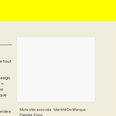
e tout
design
 «
se
 que
Mots clés associés : Identité De Marque,
rrière
Paprika, Evoq