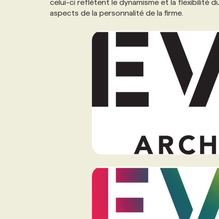
celui-ci reflètent le dynamisme et la flexibilité 
NOS TARIFS
ANNONCEZ AVEC NOUS
aspects de la personnalité de la firme.
PROGRAMMES DE SUBVENTIONS
FAQ
ANNONCEZ AVEC NOUS