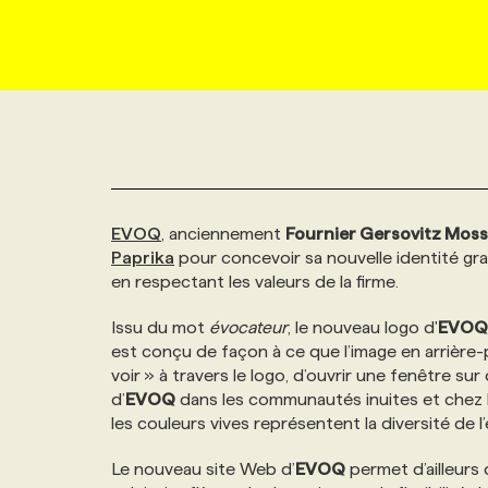
NOUVEAU!
RESSOURCES HUMAINES
NOMINATIONS
ANNONCEZ AVEC NOUS
BULLETIN FORMATION
EMPLOYEUR
CONFÉRENCES
MARKETING ET COMMUNICATION
NOUVEAUX MANDATS
AFFICHEZ UN POSTE / TARIFS
CANDIDAT
BULLETIN RECRUTEMENT
NOS CONFÉRENCES
FORMATIONS
WEB & MÉDIAS SOCIAUX
VOIR LES OFFRES
AFFAIRES DE L'INDUSTRIE
CONSULTER LA CVTHÈQUE
INFOLETTRE PUBLICITÉ
FAQ
NOS FORMATIONS EN LIGNE
CHASSE DE TÊTE
EVOQ
, anciennement
Fournier Gersovitz Moss
MARKETING DURABLE
PROFIL CANDIDAT
INITIATIVES NUMÉRIQUES
PROFIL ENTREPRISE
ANNONCEZ AVEC NOUS
ANNONCEZ AVEC NOUS
NOS PARCOURS DE FORMATIONS
SERVICE DE CHASSE DE TÊTE
Paprika
pour concevoir sa nouvelle identité gr
en respectant les valeurs de la firme.
GEO/SEO
PRIX ET DISTINCTIONS
FAQ
FORMATIONS PERSONNALISÉES
NOS TARIFS
Issu du mot
évocateur
, le nouveau logo d'
EVOQ
est conçu de façon à ce que l’image en arrière-
ÉVÉNEMENTIEL
voir » à travers le logo, d’ouvrir une fenêtre sur d
TENDANCES
ANNONCEZ AVEC NOUS
NOS FORMATEUR‧RICES
NOS EXPERTISES
d’
EVOQ
dans les communautés inuites et chez l
les couleurs vives représentent la diversité de l’
NOS AUTEUR‧RICES
POURQUOI CHOISIR NOS FORMATIONS
FAQ
Le nouveau site Web d’
EVOQ
permet d’ailleurs 