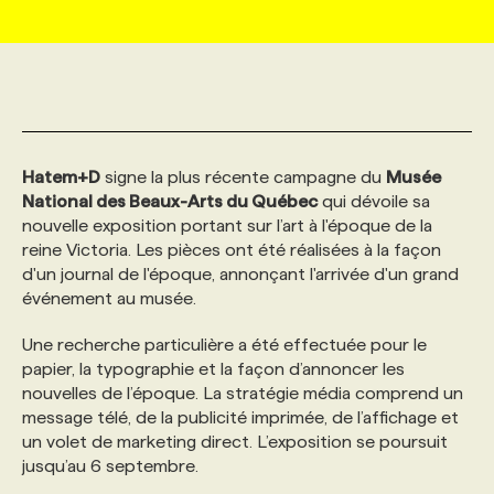
MARKETING ET COMMUNICATION
NOUVEAUX MANDATS
AFFICHEZ UN POSTE / TARIFS
CANDIDAT
BULLETIN RECRUTEMENT
NOS CONFÉRENCES
FORMATIONS
WEB & MÉDIAS SOCIAUX
VOIR LES OFFRES
AFFAIRES DE L'INDUSTRIE
CONSULTER LA CVTHÈQUE
INFOLETTRE PUBLICITÉ
FAQ
NOS FORMATIONS EN LIGNE
CHASSE DE TÊTE
Hatem+D
signe la plus récente campagne du
Musée
MARKETING DURABLE
PROFIL CANDIDAT
INITIATIVES NUMÉRIQUES
PROFIL ENTREPRISE
ANNONCEZ AVEC NOUS
ANNONCEZ AVEC NOUS
NOS PARCOURS DE FORMATIONS
SERVICE DE CHASSE DE TÊTE
National des Beaux-Arts du Québec
qui dévoile sa
nouvelle exposition portant sur l’art à l'époque de la
reine Victoria. Les pièces ont été réalisées à la façon
GEO/SEO
PRIX ET DISTINCTIONS
FAQ
FORMATIONS PERSONNALISÉES
NOS TARIFS
d'un journal de l'époque, annonçant l'arrivée d'un grand
événement au musée.
ÉVÉNEMENTIEL
TENDANCES
ANNONCEZ AVEC NOUS
NOS FORMATEUR‧RICES
NOS EXPERTISES
Une recherche particulière a été effectuée pour le
papier, la typographie et la façon d’annoncer les
nouvelles de l’époque. La stratégie média comprend un
NOS AUTEUR‧RICES
POURQUOI CHOISIR NOS FORMATIONS
FAQ
message télé, de la publicité imprimée, de l’affichage et
un volet de marketing direct. L’exposition se poursuit
jusqu’au 6 septembre.
NOS TARIFS
ANNONCEZ AVEC NOUS