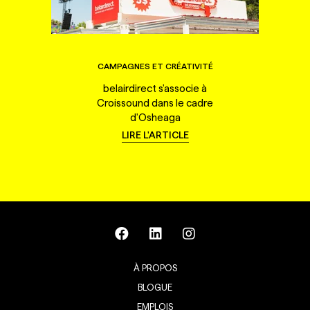
CAMPAGNES ET CRÉATIVITÉ
belairdirect s'associe à
Croissound dans le cadre
d'Osheaga
LIRE L'ARTICLE
À PROPOS
BLOGUE
EMPLOIS