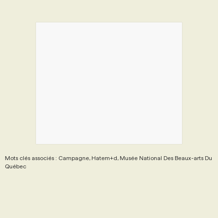
PROGRAMMES DE SUBVENTIONS
FAQ
ANNONCEZ AVEC NOUS
Mots clés associés : Campagne, Hatem+d, Musée National Des Beaux-arts Du
Québec