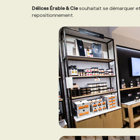
NOS TARIFS
ANNONCEZ AVEC NOUS
Délices Érable & Cie
souhaitait se démarquer et a
repositionnement.
PROGRAMMES DE SUBVENTIONS
FAQ
ANNONCEZ AVEC NOUS