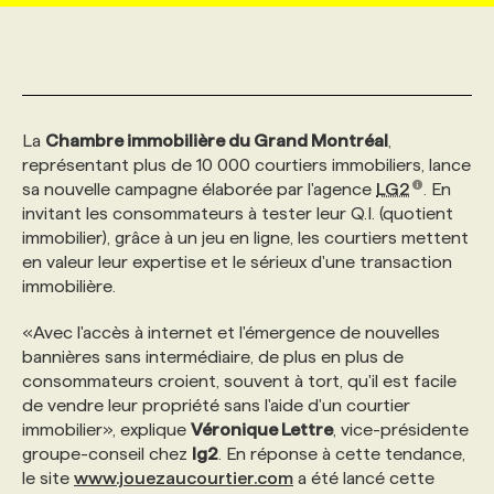
MARKETING ET COMMUNICATION
NOUVEAUX MANDATS
AFFICHEZ UN POSTE / TARIFS
CANDIDAT
BULLETIN RECRUTEMENT
NOS CONFÉRENCES
FORMATIONS
WEB & MÉDIAS SOCIAUX
VOIR LES OFFRES
AFFAIRES DE L'INDUSTRIE
CONSULTER LA CVTHÈQUE
INFOLETTRE PUBLICITÉ
FAQ
NOS FORMATIONS EN LIGNE
CHASSE DE TÊTE
La
Chambre immobilière du Grand Montréal
,
représentant plus de 10 000 courtiers immobiliers, lance
sa nouvelle campagne élaborée par l'agence
LG2
. En
MARKETING DURABLE
PROFIL CANDIDAT
INITIATIVES NUMÉRIQUES
PROFIL ENTREPRISE
ANNONCEZ AVEC NOUS
ANNONCEZ AVEC NOUS
NOS PARCOURS DE FORMATIONS
SERVICE DE CHASSE DE TÊTE
invitant les consommateurs à tester leur Q.I. (quotient
immobilier), grâce à un jeu en ligne, les courtiers mettent
en valeur leur expertise et le sérieux d'une transaction
GEO/SEO
PRIX ET DISTINCTIONS
FAQ
FORMATIONS PERSONNALISÉES
NOS TARIFS
immobilière.
«Avec l'accès à internet et l'émergence de nouvelles
ÉVÉNEMENTIEL
TENDANCES
ANNONCEZ AVEC NOUS
NOS FORMATEUR‧RICES
NOS EXPERTISES
bannières sans intermédiaire, de plus en plus de
consommateurs croient, souvent à tort, qu'il est facile
de vendre leur propriété sans l'aide d'un courtier
NOS AUTEUR‧RICES
POURQUOI CHOISIR NOS FORMATIONS
FAQ
immobilier», explique
Véronique Lettre
, vice-présidente
groupe-conseil chez
lg2
. En réponse à cette tendance,
NOS TARIFS
ANNONCEZ AVEC NOUS
le site
www.jouezaucourtier.com
a été lancé cette