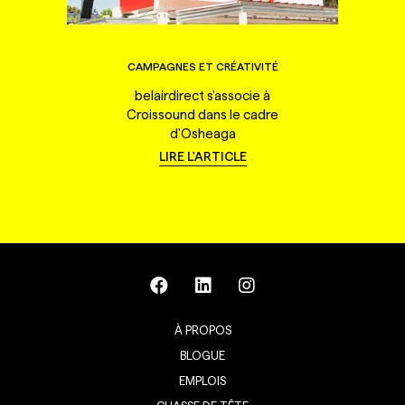
CAMPAGNES ET CRÉATIVITÉ
belairdirect s'associe à
Croissound dans le cadre
d'Osheaga
LIRE L'ARTICLE
À PROPOS
BLOGUE
EMPLOIS