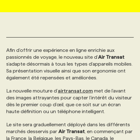
MARKETING ET COMMUNICATION
NOUVEAUX MANDATS
AFFICHEZ UN POSTE / TARIFS
CANDIDAT
BULLETIN RECRUTEMENT
NOS CONFÉRENCES
FORMATIONS
WEB & MÉDIAS SOCIAUX
VOIR LES OFFRES
AFFAIRES DE L'INDUSTRIE
CONSULTER LA CVTHÈQUE
INFOLETTRE PUBLICITÉ
FAQ
NOS FORMATIONS EN LIGNE
CHASSE DE TÊTE
Afin d’offrir une expérience en ligne enrichie aux
MARKETING DURABLE
PROFIL CANDIDAT
INITIATIVES NUMÉRIQUES
PROFIL ENTREPRISE
ANNONCEZ AVEC NOUS
ANNONCEZ AVEC NOUS
NOS PARCOURS DE FORMATIONS
SERVICE DE CHASSE DE TÊTE
passionnés de voyage, le nouveau site d’
Air Transat
s’adapte désormais à tous les types d’appareils mobiles.
Sa présentation visuelle ainsi que son ergonomie ont
GEO/SEO
PRIX ET DISTINCTIONS
FAQ
FORMATIONS PERSONNALISÉES
NOS TARIFS
également été repensées et améliorées.
La nouvelle mouture d’
airtransat.com
met de l’avant
ÉVÉNEMENTIEL
TENDANCES
ANNONCEZ AVEC NOUS
NOS FORMATEUR‧RICES
NOS EXPERTISES
des images attrayantes pour capter l’intérêt du visiteur
dès le premier coup d’œil, que ce soit sur un écran
haute définition ou un téléphone intelligent.
NOS AUTEUR‧RICES
POURQUOI CHOISIR NOS FORMATIONS
FAQ
Le site sera graduellement déployé dans les différents
marchés desservis par
Air Transat
, en commençant par
NOS TARIFS
ANNONCEZ AVEC NOUS
la France, la Belgique, les Pays-Bas, le Canada, le