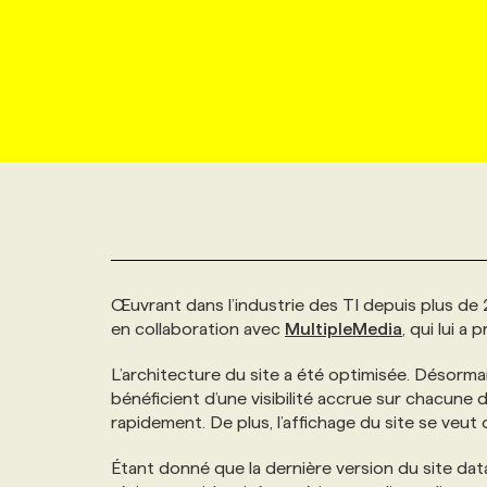
NOUVEAU!
RESSOURCES HUMAINES
NOMINATIONS
ANNONCEZ AVEC NOUS
BULLETIN FORMATION
EMPLOYEUR
CONFÉRENCES
MARKETING ET COMMUNICATION
NOUVEAUX MANDATS
AFFICHEZ UN POSTE / TARIFS
CANDIDAT
BULLETIN RECRUTEMENT
NOS CONFÉRENCES
FORMATIONS
WEB & MÉDIAS SOCIAUX
VOIR LES OFFRES
AFFAIRES DE L'INDUSTRIE
CONSULTER LA CVTHÈQUE
INFOLETTRE PUBLICITÉ
FAQ
NOS FORMATIONS EN LIGNE
CHASSE DE TÊTE
MARKETING DURABLE
PROFIL CANDIDAT
INITIATIVES NUMÉRIQUES
PROFIL ENTREPRISE
ANNONCEZ AVEC NOUS
ANNONCEZ AVEC NOUS
NOS PARCOURS DE FORMATIONS
SERVICE DE CHASSE DE TÊTE
Œuvrant dans l’industrie des TI depuis plus de 
GEO/SEO
PRIX ET DISTINCTIONS
FAQ
FORMATIONS PERSONNALISÉES
NOS TARIFS
en collaboration avec
MultipleMedia
, qui lui a
ÉVÉNEMENTIEL
L’architecture du site a été optimisée. Désorma
TENDANCES
ANNONCEZ AVEC NOUS
NOS FORMATEUR‧RICES
NOS EXPERTISES
bénéficient d’une visibilité accrue sur chacune 
rapidement. De plus, l’affichage du site se veut 
NOS AUTEUR‧RICES
POURQUOI CHOISIR NOS FORMATIONS
FAQ
Étant donné que la dernière version du site data