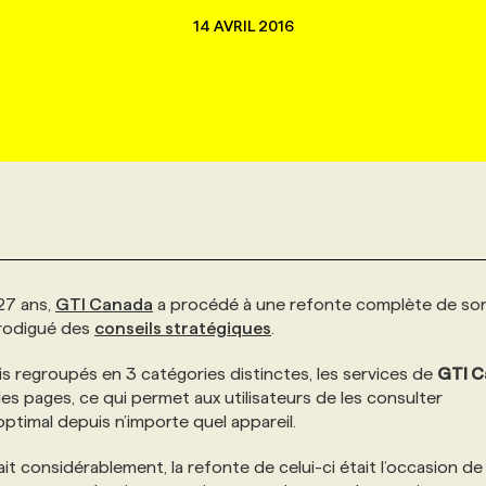
14 AVRIL 2016
27 ans,
GTI Canada
a procédé à une refonte complète de son 
 prodigué des
conseils stratégiques
.
is regroupés en 3 catégories distinctes, les services de
GTI C
des pages, ce qui permet aux utilisateurs de les consulter
optimal depuis n’importe quel appareil.
it considérablement, la refonte de celui-ci était l’occasion de