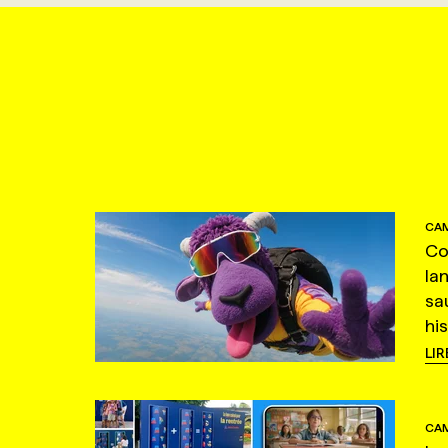
CAM
Co
la
sa
hi
LIR
CAM