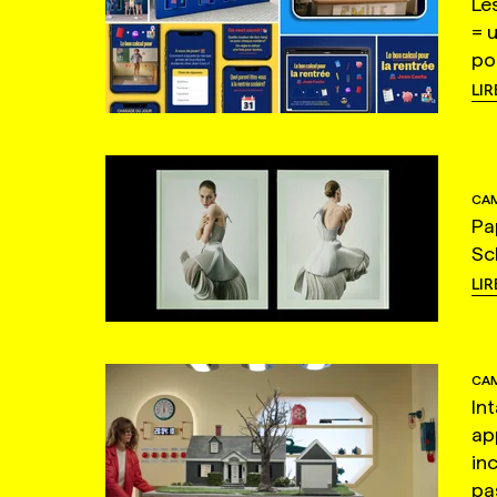
Le
= 
po
LIR
CAM
Pa
Sc
LIR
CAM
In
ap
in
pas