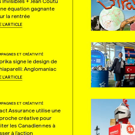
s Invisibles + Jean Coutu
une équation gagnante
ur la rentrée
E L'ARTICLE
PAGNES ET CRÉATIVITÉ
prika signe le design de
hiaparelli: Anglomaniac
E L'ARTICLE
PAGNES ET CRÉATIVITÉ
tact Assurance utilise une
proche créative pour
citer les Canadien·nes à
ser à l'action