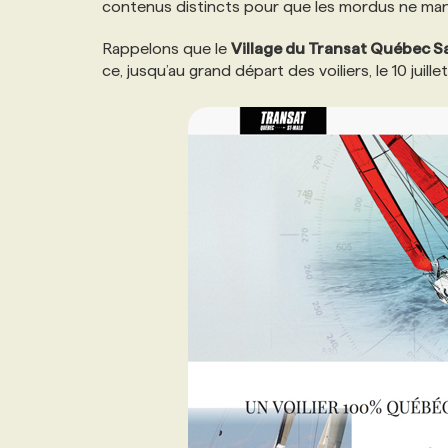
contenus distincts pour que les mordus ne manq
NOS TARIFS
ANNONCEZ AVEC NOUS
Rappelons que le
Village du Transat Québec S
ce, jusqu’au grand départ des voiliers, le 10 juillet
PROGRAMMES DE SUBVENTIONS
FAQ
ANNONCEZ AVEC NOUS