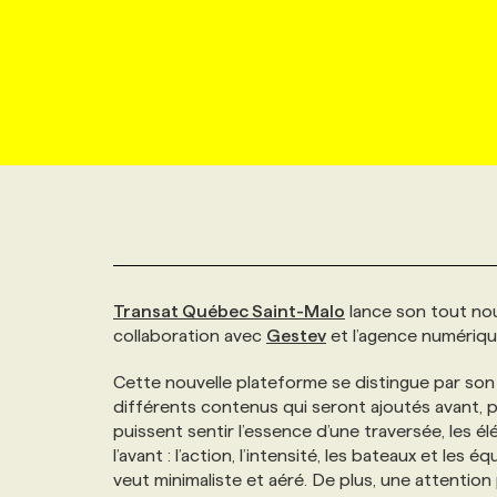
NOUVEAU!
RESSOURCES HUMAINES
NOMINATIONS
ANNONCEZ AVEC NOUS
BULLETIN FORMATION
EMPLOYEUR
CONFÉRENCES
MARKETING ET COMMUNICATION
NOUVEAUX MANDATS
AFFICHEZ UN POSTE / TARIFS
CANDIDAT
BULLETIN RECRUTEMENT
NOS CONFÉRENCES
FORMATIONS
WEB & MÉDIAS SOCIAUX
VOIR LES OFFRES
AFFAIRES DE L'INDUSTRIE
CONSULTER LA CVTHÈQUE
INFOLETTRE PUBLICITÉ
FAQ
NOS FORMATIONS EN LIGNE
CHASSE DE TÊTE
MARKETING DURABLE
PROFIL CANDIDAT
INITIATIVES NUMÉRIQUES
PROFIL ENTREPRISE
ANNONCEZ AVEC NOUS
ANNONCEZ AVEC NOUS
NOS PARCOURS DE FORMATIONS
SERVICE DE CHASSE DE TÊTE
Transat Québec Saint-Malo
lance son tout nou
GEO/SEO
PRIX ET DISTINCTIONS
FAQ
FORMATIONS PERSONNALISÉES
NOS TARIFS
collaboration avec
Gestev
et l’agence numériq
ÉVÉNEMENTIEL
Cette nouvelle plateforme se distingue par son id
TENDANCES
ANNONCEZ AVEC NOUS
NOS FORMATEUR‧RICES
NOS EXPERTISES
différents contenus qui seront ajoutés avant, p
puissent sentir l’essence d’une traversée, les 
NOS AUTEUR‧RICES
POURQUOI CHOISIR NOS FORMATIONS
FAQ
l’avant : l’action, l’intensité, les bateaux et les
veut minimaliste et aéré. De plus, une attention 