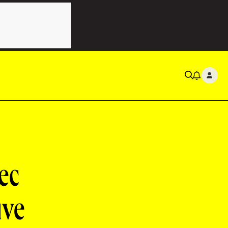
ec
uve