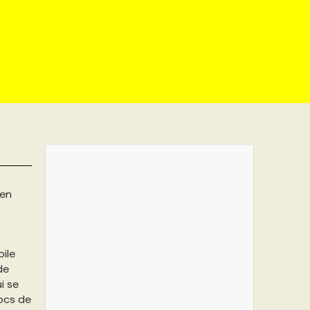
 en
oile
de
ui se
locs de