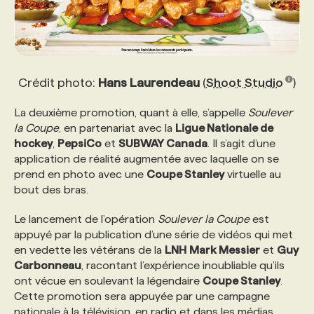
Crédit photo:
Hans Laurendeau
(
Shoot Studio
)
La deuxième promotion, quant à elle, s’appelle
Soulever
la Coupe
, en partenariat avec la
Ligue Nationale de
hockey
,
PepsiCo
et
SUBWAY Canada
. Il s’agit d’une
application de réalité augmentée avec laquelle on se
prend en photo avec une
Coupe Stanley
virtuelle au
bout des bras.
Le lancement de l’opération
Soulever la Coupe
est
appuyé par la publication d’une série de vidéos qui met
en vedette les vétérans de la
LNH
Mark Messier
et
Guy
Carbonneau
, racontant l’expérience inoubliable qu’ils
ont vécue en soulevant la légendaire
Coupe Stanley
.
Cette promotion sera appuyée par une campagne
nationale à la télévision, en radio et dans les médias