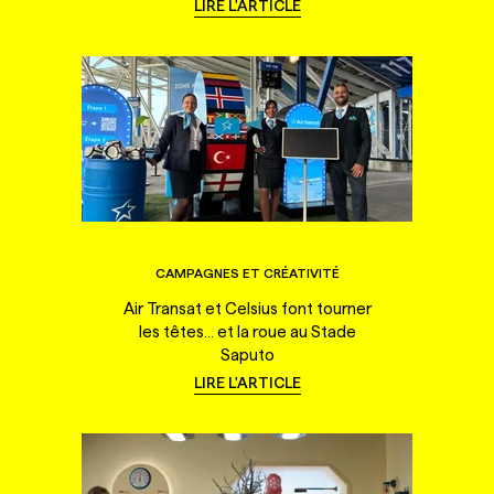
LIRE L'ARTICLE
CAMPAGNES ET CRÉATIVITÉ
Air Transat et Celsius font tourner
les têtes... et la roue au Stade
Saputo
LIRE L'ARTICLE