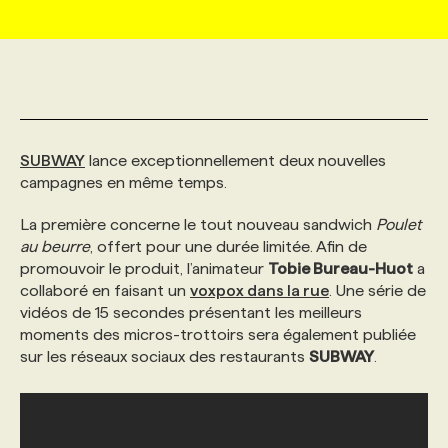
MARKETING ET COMMUNICATION
NOUVEAUX MANDATS
AFFICHEZ UN POSTE / TARIFS
CANDIDAT
BULLETIN RECRUTEMENT
NOS CONFÉRENCES
FORMATIONS
WEB & MÉDIAS SOCIAUX
VOIR LES OFFRES
AFFAIRES DE L'INDUSTRIE
CONSULTER LA CVTHÈQUE
INFOLETTRE PUBLICITÉ
FAQ
NOS FORMATIONS EN LIGNE
CHASSE DE TÊTE
SUBWAY
lance exceptionnellement deux nouvelles
MARKETING DURABLE
PROFIL CANDIDAT
INITIATIVES NUMÉRIQUES
PROFIL ENTREPRISE
ANNONCEZ AVEC NOUS
ANNONCEZ AVEC NOUS
NOS PARCOURS DE FORMATIONS
SERVICE DE CHASSE DE TÊTE
campagnes en même temps.
La première concerne le tout nouveau sandwich
Poulet
GEO/SEO
PRIX ET DISTINCTIONS
FAQ
FORMATIONS PERSONNALISÉES
NOS TARIFS
au beurre
, offert pour une durée limitée. Afin de
promouvoir le produit, l’animateur
Tobie Bureau-Huot
a
collaboré en faisant un
voxpox dans la rue
. Une série de
ÉVÉNEMENTIEL
TENDANCES
ANNONCEZ AVEC NOUS
NOS FORMATEUR‧RICES
NOS EXPERTISES
vidéos de 15 secondes présentant les meilleurs
moments des micros-trottoirs sera également publiée
sur les réseaux sociaux des restaurants
SUBWAY
.
NOS AUTEUR‧RICES
POURQUOI CHOISIR NOS FORMATIONS
FAQ
NOS TARIFS
ANNONCEZ AVEC NOUS