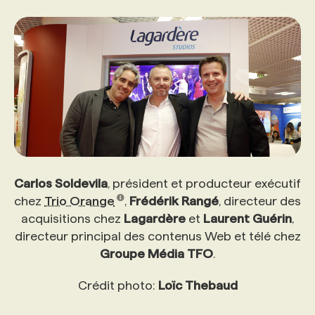
PROGRAMMES DE SUBVENTIONS
FAQ
ANNONCEZ AVEC NOUS
Carlos Soldevila
, président et producteur exécutif
chez
Trio Orange
,
Frédérik Rangé
, directeur des
acquisitions chez
Lagardère
et
Laurent Guérin
,
directeur principal des contenus Web et télé chez
Groupe Média TFO
.
Crédit photo:
Loïc Thebaud