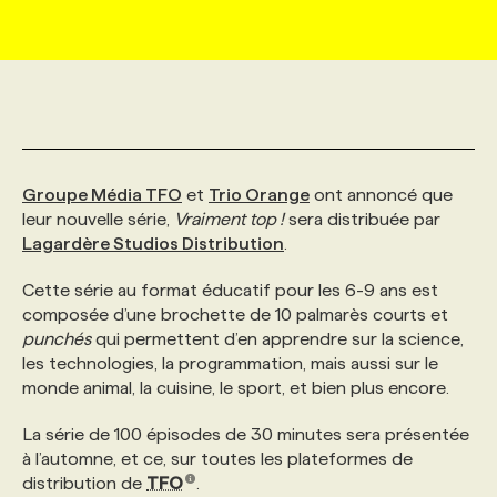
MARKETING ET COMMUNICATION
NOUVEAUX MANDATS
AFFICHEZ UN POSTE / TARIFS
CANDIDAT
BULLETIN RECRUTEMENT
NOS CONFÉRENCES
FORMATIONS
WEB & MÉDIAS SOCIAUX
VOIR LES OFFRES
AFFAIRES DE L'INDUSTRIE
CONSULTER LA CVTHÈQUE
INFOLETTRE PUBLICITÉ
FAQ
NOS FORMATIONS EN LIGNE
CHASSE DE TÊTE
Groupe Média TFO
et
Trio Orange
ont annoncé que
MARKETING DURABLE
PROFIL CANDIDAT
INITIATIVES NUMÉRIQUES
PROFIL ENTREPRISE
ANNONCEZ AVEC NOUS
ANNONCEZ AVEC NOUS
NOS PARCOURS DE FORMATIONS
SERVICE DE CHASSE DE TÊTE
leur nouvelle série,
Vraiment top !
sera distribuée par
Lagardère Studios Distribution
.
GEO/SEO
PRIX ET DISTINCTIONS
FAQ
FORMATIONS PERSONNALISÉES
NOS TARIFS
Cette série au format éducatif pour les 6-9 ans est
composée d’une brochette de 10 palmarès courts et
ÉVÉNEMENTIEL
punchés
qui permettent d’en apprendre sur la science,
TENDANCES
ANNONCEZ AVEC NOUS
NOS FORMATEUR‧RICES
NOS EXPERTISES
les technologies, la programmation, mais aussi sur le
monde animal, la cuisine, le sport, et bien plus encore.
NOS AUTEUR‧RICES
POURQUOI CHOISIR NOS FORMATIONS
FAQ
La série de 100 épisodes de 30 minutes sera présentée
à l’automne, et ce, sur toutes les plateformes de
NOS TARIFS
ANNONCEZ AVEC NOUS
distribution de
TFO
.