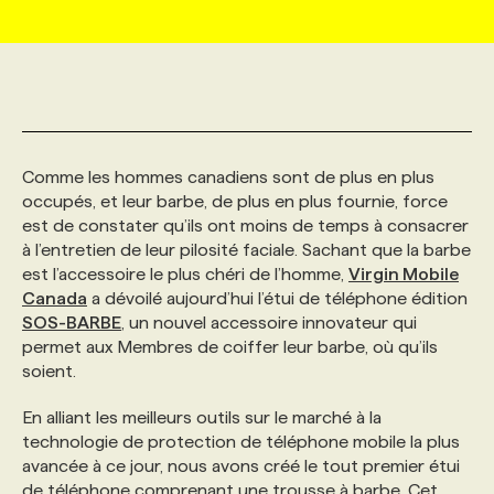
MARKETING ET COMMUNICATION
NOUVEAUX MANDATS
AFFICHEZ UN POSTE / TARIFS
CANDIDAT
BULLETIN RECRUTEMENT
NOS CONFÉRENCES
FORMATIONS
WEB & MÉDIAS SOCIAUX
VOIR LES OFFRES
AFFAIRES DE L'INDUSTRIE
CONSULTER LA CVTHÈQUE
INFOLETTRE PUBLICITÉ
FAQ
NOS FORMATIONS EN LIGNE
CHASSE DE TÊTE
Comme les hommes canadiens sont de plus en plus
MARKETING DURABLE
PROFIL CANDIDAT
INITIATIVES NUMÉRIQUES
PROFIL ENTREPRISE
ANNONCEZ AVEC NOUS
ANNONCEZ AVEC NOUS
NOS PARCOURS DE FORMATIONS
SERVICE DE CHASSE DE TÊTE
occupés, et leur barbe, de plus en plus fournie, force
est de constater qu’ils ont moins de temps à consacrer
à l’entretien de leur pilosité faciale. Sachant que la barbe
GEO/SEO
PRIX ET DISTINCTIONS
FAQ
FORMATIONS PERSONNALISÉES
NOS TARIFS
est l’accessoire le plus chéri de l’homme,
Virgin Mobile
Canada
a dévoilé aujourd’hui l’étui de téléphone édition
SOS-BARBE
, un nouvel accessoire innovateur qui
ÉVÉNEMENTIEL
TENDANCES
ANNONCEZ AVEC NOUS
NOS FORMATEUR‧RICES
NOS EXPERTISES
permet aux Membres de coiffer leur barbe, où qu’ils
soient.
NOS AUTEUR‧RICES
POURQUOI CHOISIR NOS FORMATIONS
FAQ
En alliant les meilleurs outils sur le marché à la
technologie de protection de téléphone mobile la plus
avancée à ce jour, nous avons créé le tout premier étui
NOS TARIFS
ANNONCEZ AVEC NOUS
de téléphone comprenant une trousse à barbe. Cet