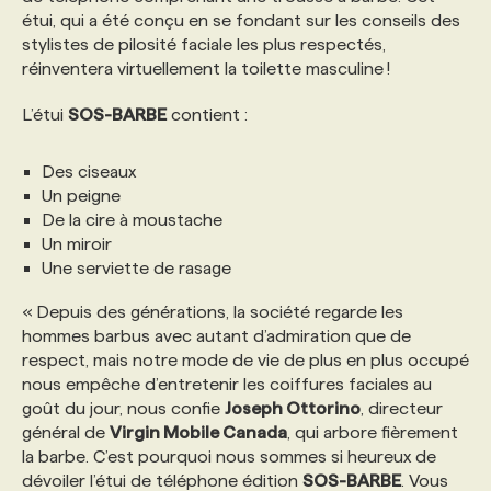
étui, qui a été conçu en se fondant sur les conseils des
stylistes de pilosité faciale les plus respectés,
PROGRAMMES DE SUBVENTIONS
réinventera virtuellement la toilette masculine !
L’étui
SOS-BARBE
contient :
FAQ
Des ciseaux
ANNONCEZ AVEC NOUS
Un peigne
De la cire à moustache
Un miroir
Une serviette de rasage
« Depuis des générations, la société regarde les
hommes barbus avec autant d’admiration que de
respect, mais notre mode de vie de plus en plus occupé
nous empêche d’entretenir les coiffures faciales au
goût du jour, nous confie
Joseph Ottorino
, directeur
général de
Virgin Mobile Canada
, qui arbore fièrement
la barbe. C’est pourquoi nous sommes si heureux de
dévoiler l’étui de téléphone édition
SOS-BARBE
. Vous