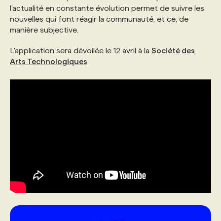
l’actualité en constante évolution permet de suivre les
nouvelles qui font réagir la communauté, et ce, de
PROGRAMMES DE SUBVENTIONS
manière subjective.
L'application sera dévoilée le 12 avril à la
Société des
FAQ
Arts Technologiques
.
ANNONCEZ AVEC NOUS