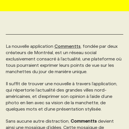
MARKETING ET COMMUNICATION
NOUVEAUX MANDATS
AFFICHEZ UN POSTE / TARIFS
CANDIDAT
BULLETIN RECRUTEMENT
NOS CONFÉRENCES
FORMATIONS
WEB & MÉDIAS SOCIAUX
VOIR LES OFFRES
AFFAIRES DE L'INDUSTRIE
CONSULTER LA CVTHÈQUE
INFOLETTRE PUBLICITÉ
FAQ
NOS FORMATIONS EN LIGNE
CHASSE DE TÊTE
La nouvelle application
Commentts
, fondée par deux
MARKETING DURABLE
PROFIL CANDIDAT
INITIATIVES NUMÉRIQUES
PROFIL ENTREPRISE
ANNONCEZ AVEC NOUS
ANNONCEZ AVEC NOUS
NOS PARCOURS DE FORMATIONS
SERVICE DE CHASSE DE TÊTE
créateurs de Montréal, est un réseau social
exclusivement consacré à l’actualité, une plateforme où
tous pourraient exprimer leurs points de vue sur les
GEO/SEO
PRIX ET DISTINCTIONS
FAQ
FORMATIONS PERSONNALISÉES
NOS TARIFS
manchettes du jour de manière unique.
Il suffit de trouver une nouvelle à travers l’application,
ÉVÉNEMENTIEL
TENDANCES
ANNONCEZ AVEC NOUS
NOS FORMATEUR‧RICES
NOS EXPERTISES
qui répertorie l’actualité des grandes villes nord-
américaines, et d’exprimer son opinion à l’aide d’une
photo en lien avec sa vision de la manchette, de
NOS AUTEUR‧RICES
POURQUOI CHOISIR NOS FORMATIONS
FAQ
quelques mots et d’une présentation stylisée.
Sans aucune autre distraction,
Commentts
devient
NOS TARIFS
ANNONCEZ AVEC NOUS
ainsi une mosaïque d’idées. Cette mosaïque de