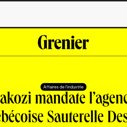
Affaires de l'industrie
akozi mandate l’agen
bécoise Sauterelle De