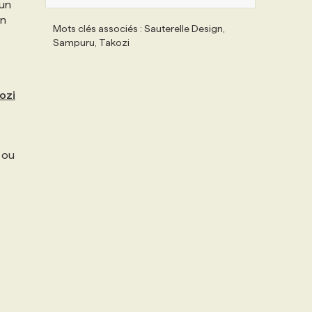
 un
on
Mots clés associés : Sauterelle Design,
Sampuru, Takozi
ozi
 ou