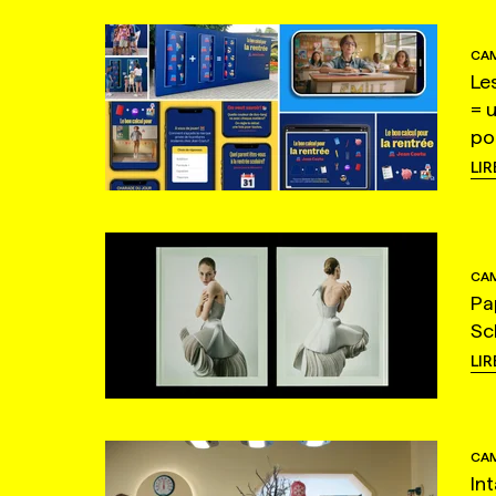
CAM
Le
= 
po
LIR
CAM
Pa
Sc
LIR
CAM
In