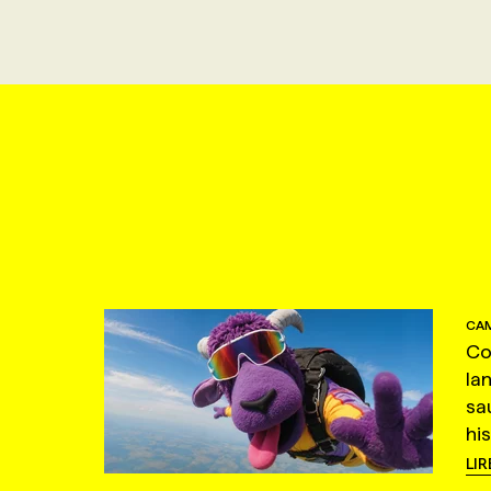
CAM
Co
la
sa
hi
LIR