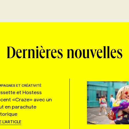
Dernières nouvelles
PAGNES ET CRÉATIVITÉ
ssette et Hostess
ncent «Craze» avec un
ut en parachute
storique
E L'ARTICLE