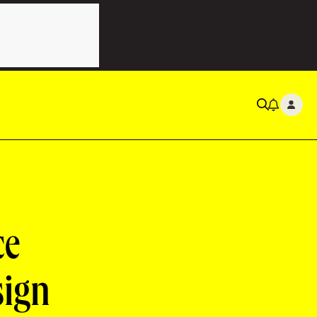
ce
sign