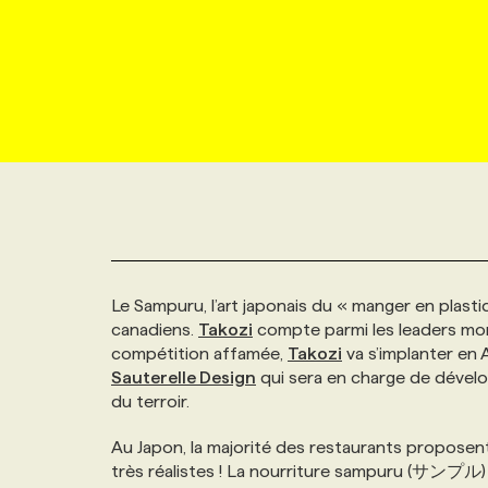
NOUVEAU!
RESSOURCES HUMAINES
NOMINATIONS
ANNONCEZ AVEC NOUS
BULLETIN FORMATION
EMPLOYEUR
CONFÉRENCES
MARKETING ET COMMUNICATION
NOUVEAUX MANDATS
AFFICHEZ UN POSTE / TARIFS
CANDIDAT
BULLETIN RECRUTEMENT
NOS CONFÉRENCES
FORMATIONS
WEB & MÉDIAS SOCIAUX
VOIR LES OFFRES
AFFAIRES DE L'INDUSTRIE
CONSULTER LA CVTHÈQUE
INFOLETTRE PUBLICITÉ
FAQ
NOS FORMATIONS EN LIGNE
CHASSE DE TÊTE
MARKETING DURABLE
PROFIL CANDIDAT
INITIATIVES NUMÉRIQUES
PROFIL ENTREPRISE
ANNONCEZ AVEC NOUS
ANNONCEZ AVEC NOUS
NOS PARCOURS DE FORMATIONS
SERVICE DE CHASSE DE TÊTE
Le Sampuru, l’art japonais du « manger en plast
GEO/SEO
PRIX ET DISTINCTIONS
FAQ
FORMATIONS PERSONNALISÉES
NOS TARIFS
canadiens.
Takozi
compte parmi les leaders mon
compétition affamée,
Takozi
va s’implanter en 
ÉVÉNEMENTIEL
TENDANCES
ANNONCEZ AVEC NOUS
NOS FORMATEUR‧RICES
NOS EXPERTISES
Sauterelle Design
qui sera en charge de dévelo
du terroir.
NOS AUTEUR‧RICES
POURQUOI CHOISIR NOS FORMATIONS
FAQ
Au Japon, la majorité des restaurants proposent 
très réalistes ! La nourriture sampuru (サンプル) v