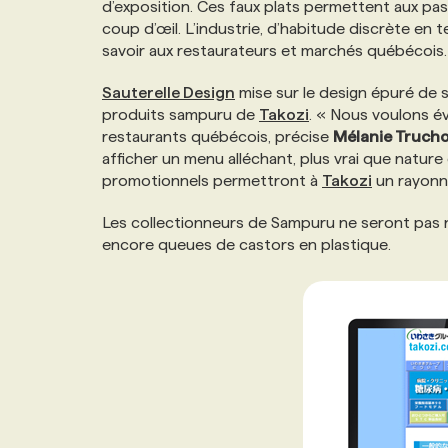
d’exposition. Ces faux plats permettent aux pa
NOS TARIFS
ANNONCEZ AVEC NOUS
coup d’œil. L’industrie, d’habitude discrète e
savoir aux restaurateurs et marchés québécois.
PROGRAMMES DE SUBVENTIONS
Sauterelle Design
mise sur le design épuré de s
produits sampuru de
Takozi
. « Nous voulons év
restaurants québécois, précise
Mélanie Truch
FAQ
afficher un menu alléchant, plus vrai que nature d
promotionnels permettront à
Takozi
un rayonn
ANNONCEZ AVEC NOUS
Les collectionneurs de Sampuru ne seront pas no
encore queues de castors en plastique.