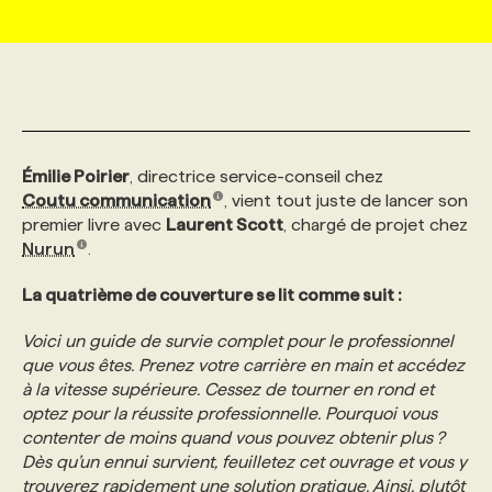
MARKETING ET COMMUNICATION
NOUVEAUX MANDATS
AFFICHEZ UN POSTE / TARIFS
CANDIDAT
BULLETIN RECRUTEMENT
NOS CONFÉRENCES
FORMATIONS
WEB & MÉDIAS SOCIAUX
VOIR LES OFFRES
AFFAIRES DE L'INDUSTRIE
CONSULTER LA CVTHÈQUE
INFOLETTRE PUBLICITÉ
FAQ
NOS FORMATIONS EN LIGNE
CHASSE DE TÊTE
Émilie Poirier
, directrice service-conseil chez
MARKETING DURABLE
PROFIL CANDIDAT
INITIATIVES NUMÉRIQUES
PROFIL ENTREPRISE
ANNONCEZ AVEC NOUS
ANNONCEZ AVEC NOUS
NOS PARCOURS DE FORMATIONS
SERVICE DE CHASSE DE TÊTE
Coutu communication
, vient tout juste de lancer son
premier livre avec
Laurent Scott
, chargé de projet chez
Nurun
.
GEO/SEO
PRIX ET DISTINCTIONS
FAQ
FORMATIONS PERSONNALISÉES
NOS TARIFS
La quatrième de couverture se lit comme suit :
ÉVÉNEMENTIEL
TENDANCES
ANNONCEZ AVEC NOUS
NOS FORMATEUR‧RICES
NOS EXPERTISES
Voici un guide de survie complet pour le professionnel
que vous êtes. Prenez votre carrière en main et accédez
à la vitesse supérieure. Cessez de tourner en rond et
NOS AUTEUR‧RICES
POURQUOI CHOISIR NOS FORMATIONS
FAQ
optez pour la réussite professionnelle. Pourquoi vous
contenter de moins quand vous pouvez obtenir plus ?
Dès qu’un ennui survient, feuilletez cet ouvrage et vous y
NOS TARIFS
ANNONCEZ AVEC NOUS
trouverez rapidement une solution pratique. Ainsi, plutôt