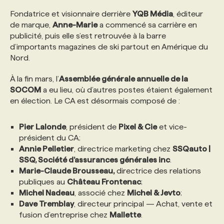
Fondatrice et visionnaire derrière
YQB Média
, éditeur
PROGRAMMES DE SUBVENTIONS
de marque,
Anne-Marie
a commencé sa carrière en
publicité, puis elle s’est retrouvée à la barre
d’importants magazines de ski partout en Amérique du
FAQ
Nord.
À la fin mars, l’
Assemblée générale annuelle de la
ANNONCEZ AVEC NOUS
SOCOM
a eu lieu, où d’autres postes étaient également
en élection. Le CA est désormais composé de :
Pier Lalonde
, président de
Pixel & Cie
et vice-
président du CA;
Annie Pelletier
, directrice marketing chez
SSQauto |
SSQ, Société d’assurances générales inc
.
Marie-Claude Brousseau,
directrice des relations
publiques au
Château Frontenac
;
Michel Nadeau
, associé chez
Michel & Jevto
;
Dave Tremblay
, directeur principal — Achat, vente et
fusion d’entreprise chez
Mallette
.