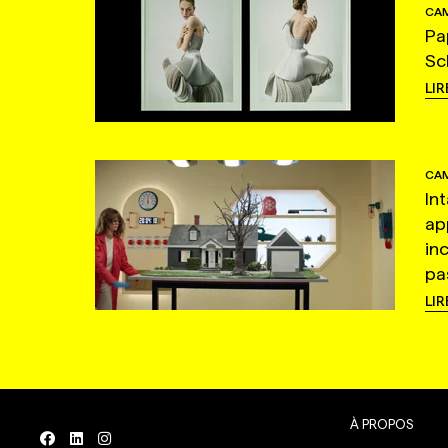
CAM
Pa
Sc
LIR
CAM
In
ap
in
pas
LIR
À PROPOS