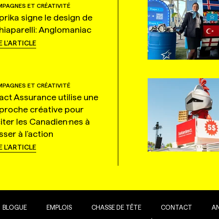
PAGNES ET CRÉATIVITÉ
prika signe le design de
hiaparelli: Anglomaniac
E L'ARTICLE
PAGNES ET CRÉATIVITÉ
tact Assurance utilise une
proche créative pour
citer les Canadien·nes à
ser à l'action
E L'ARTICLE
BLOGUE
EMPLOIS
CHASSE DE TÊTE
CONTACT
A