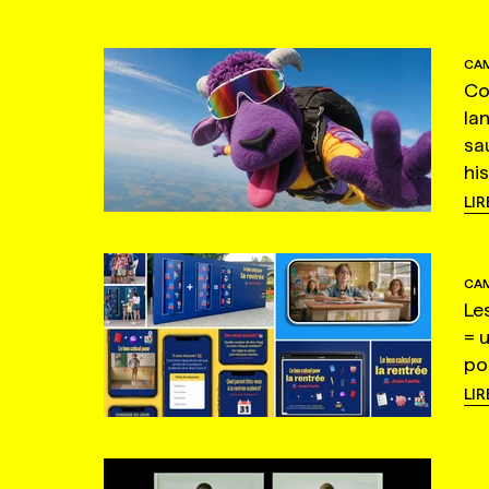
CAM
Co
la
sa
hi
LIR
CAM
Le
= 
po
LIR