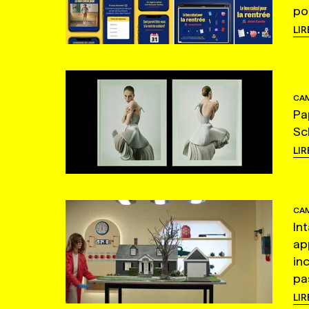
po
LIR
CAM
Pa
Sc
LIR
CAM
In
ap
in
pas
LIR