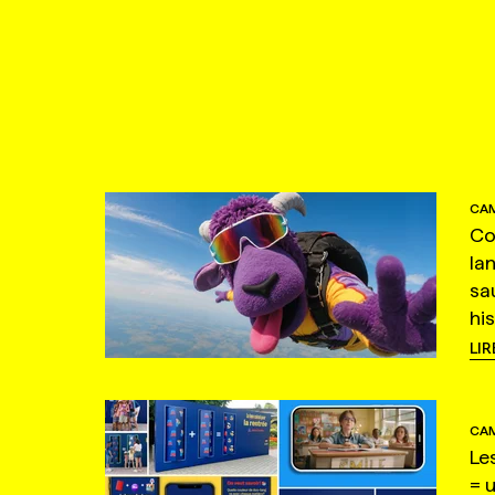
CAM
Co
la
sa
hi
LIR
CAM
Le
= 