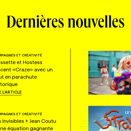
Dernières nouvelles
PAGNES ET CRÉATIVITÉ
ssette et Hostess
ncent «Craze» avec un
ut en parachute
storique
E L'ARTICLE
PAGNES ET CRÉATIVITÉ
s Invisibles + Jean Coutu
une équation gagnante