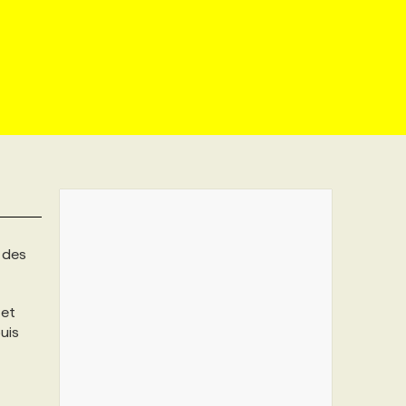
 des
et
uis