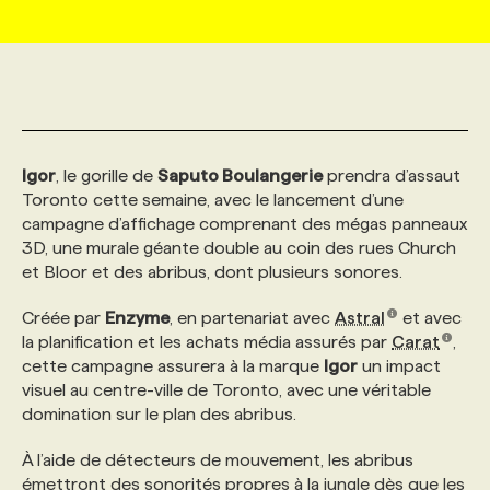
MARKETING ET COMMUNICATION
NOUVEAUX MANDATS
AFFICHEZ UN POSTE / TARIFS
CANDIDAT
BULLETIN RECRUTEMENT
NOS CONFÉRENCES
FORMATIONS
WEB & MÉDIAS SOCIAUX
VOIR LES OFFRES
AFFAIRES DE L'INDUSTRIE
CONSULTER LA CVTHÈQUE
INFOLETTRE PUBLICITÉ
FAQ
NOS FORMATIONS EN LIGNE
CHASSE DE TÊTE
Igor
, le gorille de
Saputo Boulangerie
prendra d’assaut
MARKETING DURABLE
PROFIL CANDIDAT
INITIATIVES NUMÉRIQUES
PROFIL ENTREPRISE
ANNONCEZ AVEC NOUS
ANNONCEZ AVEC NOUS
NOS PARCOURS DE FORMATIONS
SERVICE DE CHASSE DE TÊTE
Toronto cette semaine, avec le lancement d’une
campagne d’affichage comprenant des mégas panneaux
3D, une murale géante double au coin des rues Church
GEO/SEO
PRIX ET DISTINCTIONS
FAQ
FORMATIONS PERSONNALISÉES
NOS TARIFS
et Bloor et des abribus, dont plusieurs sonores.
Créée par
Enzyme
, en partenariat avec
Astral
et avec
ÉVÉNEMENTIEL
TENDANCES
ANNONCEZ AVEC NOUS
NOS FORMATEUR‧RICES
NOS EXPERTISES
la planification et les achats média assurés par
Carat
,
cette campagne assurera à la marque
Igor
un impact
visuel au centre-ville de Toronto, avec une véritable
NOS AUTEUR‧RICES
POURQUOI CHOISIR NOS FORMATIONS
FAQ
domination sur le plan des abribus.
À l’aide de détecteurs de mouvement, les abribus
NOS TARIFS
ANNONCEZ AVEC NOUS
émettront des sonorités propres à la jungle dès que les