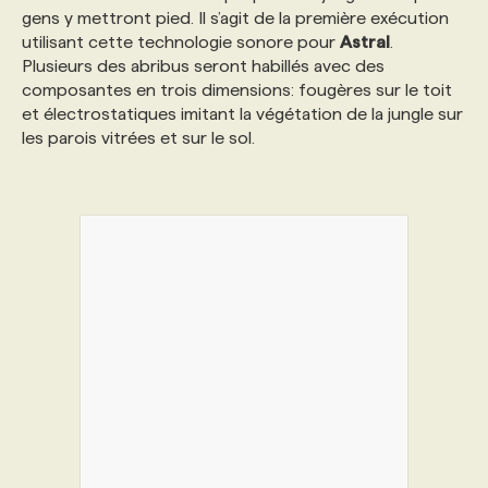
gens y mettront pied. Il s’agit de la première exécution
utilisant cette technologie sonore pour
Astral
.
PROGRAMMES DE SUBVENTIONS
Plusieurs des abribus seront habillés avec des
composantes en trois dimensions: fougères sur le toit
et électrostatiques imitant la végétation de la jungle sur
FAQ
les parois vitrées et sur le sol.
ANNONCEZ AVEC NOUS