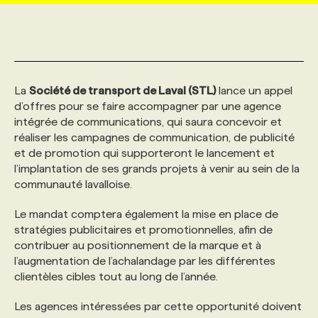
MARKETING ET COMMUNICATION
NOUVEAUX MANDATS
AFFICHEZ UN POSTE / TARIFS
CANDIDAT
BULLETIN RECRUTEMENT
NOS CONFÉRENCES
FORMATIONS
WEB & MÉDIAS SOCIAUX
VOIR LES OFFRES
AFFAIRES DE L'INDUSTRIE
CONSULTER LA CVTHÈQUE
INFOLETTRE PUBLICITÉ
FAQ
NOS FORMATIONS EN LIGNE
CHASSE DE TÊTE
La
Société de transport de Laval (STL)
lance un appel
d’offres pour se faire accompagner par une agence
intégrée de communications, qui saura concevoir et
MARKETING DURABLE
PROFIL CANDIDAT
INITIATIVES NUMÉRIQUES
PROFIL ENTREPRISE
ANNONCEZ AVEC NOUS
ANNONCEZ AVEC NOUS
NOS PARCOURS DE FORMATIONS
SERVICE DE CHASSE DE TÊTE
réaliser les campagnes de communication, de publicité
et de promotion qui supporteront le lancement et
l’implantation de ses grands projets à venir au sein de la
GEO/SEO
PRIX ET DISTINCTIONS
FAQ
FORMATIONS PERSONNALISÉES
NOS TARIFS
communauté lavalloise.
Le mandat comptera également la mise en place de
ÉVÉNEMENTIEL
TENDANCES
ANNONCEZ AVEC NOUS
NOS FORMATEUR‧RICES
NOS EXPERTISES
stratégies publicitaires et promotionnelles, afin de
contribuer au positionnement de la marque et à
l’augmentation de l’achalandage par les différentes
NOS AUTEUR‧RICES
POURQUOI CHOISIR NOS FORMATIONS
FAQ
clientèles cibles tout au long de l’année.
Les agences intéressées par cette opportunité doivent
NOS TARIFS
ANNONCEZ AVEC NOUS