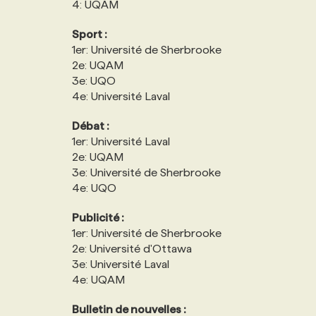
4: UQAM
NOS TARIFS
ANNONCEZ AVEC NOUS
Sport :
1er: Université de Sherbrooke
PROGRAMMES DE SUBVENTIONS
2e: UQAM
3e: UQO
4e: Université Laval
FAQ
Débat :
1er: Université Laval
ANNONCEZ AVEC NOUS
2e: UQAM
3e: Université de Sherbrooke
4e: UQO
Publicité :
1er: Université de Sherbrooke
2e: Université d'Ottawa
3e: Université Laval
4e: UQAM
Bulletin de nouvelles :