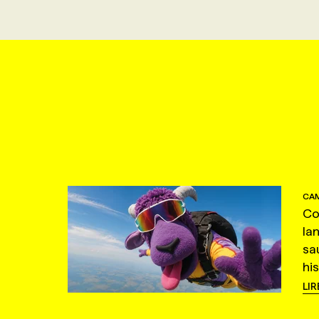
CAM
Co
la
sa
hi
LIR