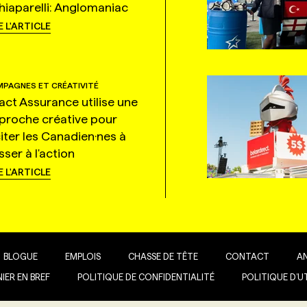
hiaparelli: Anglomaniac
E L'ARTICLE
PAGNES ET CRÉATIVITÉ
tact Assurance utilise une
proche créative pour
citer les Canadien·nes à
ser à l'action
E L'ARTICLE
BLOGUE
EMPLOIS
CHASSE DE TÊTE
CONTACT
A
IER EN BREF
POLITIQUE DE CONFIDENTIALITÉ
POLITIQUE D’U