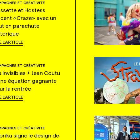
PAGNES ET CRÉATIVITÉ
ssette et Hostess
ncent «Craze» avec un
ut en parachute
storique
E L'ARTICLE
PAGNES ET CRÉATIVITÉ
s Invisibles + Jean Coutu
une équation gagnante
ur la rentrée
E L'ARTICLE
PAGNES ET CRÉATIVITÉ
prika signe le design de