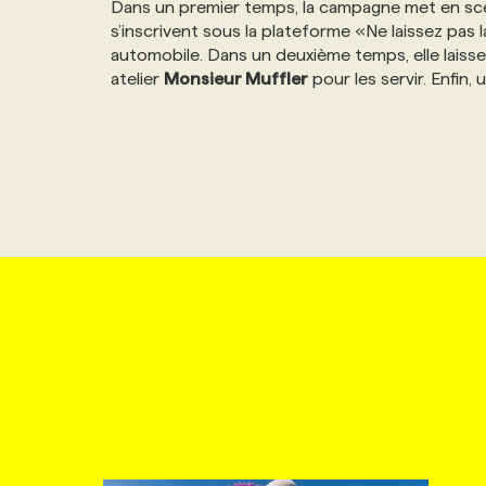
Dans un premier temps, la campagne met en scè
NOS TARIFS
ANNONCEZ AVEC NOUS
s’inscrivent sous la plateforme «Ne laissez pas 
automobile. Dans un deuxième temps, elle laisse s
atelier
Monsieur Muffler
pour les servir. Enfin
PROGRAMMES DE SUBVENTIONS
FAQ
ANNONCEZ AVEC NOUS