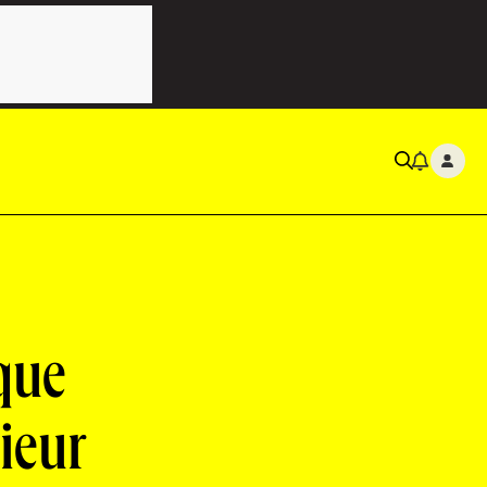
que
ieur