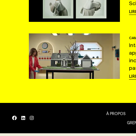
Sc
LIR
CAM
In
ap
in
pas
LIR
À PROPOS
GREN