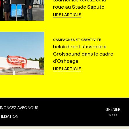
roue au Stade Saputo
LIRE L'ARTICLE
CAMPAGNES ET CRÉATIVITÉ
belairdirect s'associe à
Croissound dans le cadre
d'Osheaga
LIRE L'ARTICLE
NNONCEZ AVEC NOUS
GRENIER
V
8.7.2
TILISATION