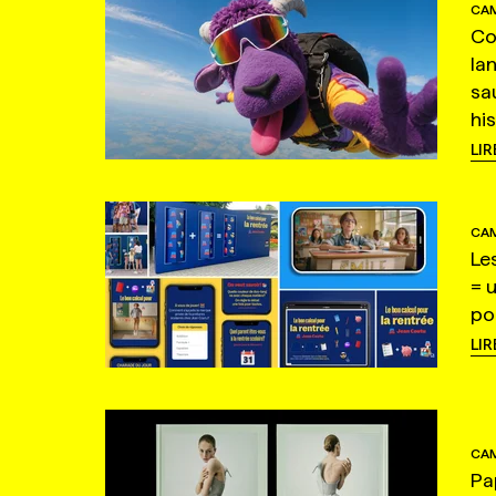
CAM
Co
la
sa
hi
LIR
CAM
Le
= 
po
LIR
CAM
Pa